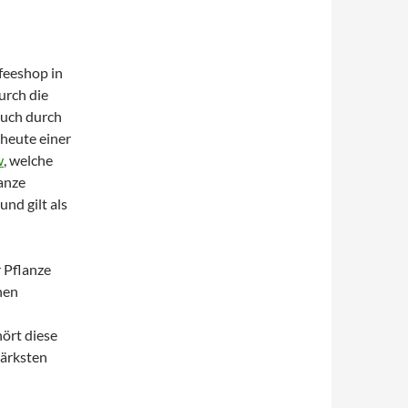
feeshop in
urch die
auch durch
 heute einer
w
, welche
anze
nd gilt als
 Pflanze
hen
ört diese
tärksten