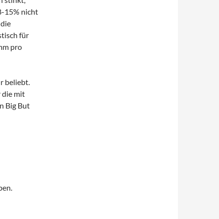
8-15% nicht
 die
tisch für
amm pro
r beliebt.
 die mit
n Big But
ben.