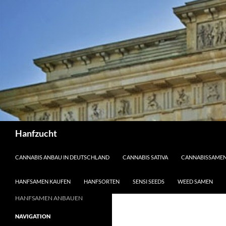
Suchen
Hanfzucht
ZUM INHALT SPRINGEN
CANNABIS ANBAU IN DEUTSCHLAND
CANNABIS SATIVA
CANNABISSAME
HANFSAMEN KAUFEN
HANFSORTEN
SENSI SEEDS
WEED SAMEN
HANFSAMEN ANBAUEN
NAVIGATION