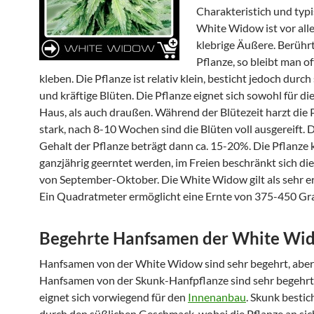
Charakteristich und typi
White Widow ist vor all
klebrige Äußere. Berühr
Pflanze, so bleibt man of
kleben. Die Pflanze ist relativ klein, besticht jedoch durc
und kräftige Blüten. Die Pflanze eignet sich sowohl für di
Haus, als auch draußen. Während der Blütezeit harzt die 
stark, nach 8-10 Wochen sind die Blüten voll ausgereift.
Gehalt der Pflanze beträgt dann ca. 15-20%. Die Pflanze
ganzjährig geerntet werden, im Freien beschränkt sich die
von September-Oktober. Die White Widow gilt als sehr er
Ein Quadratmeter ermöglicht eine Ernte von 375-450 G
Begehrte Hanfsamen der White Wi
Hanfsamen von der White Widow sind sehr begehrt, aber
Hanfsamen von der Skunk-Hanfpflanze sind sehr begehrt
eignet sich vorwiegend für den
Innenanbau
. Skunk bestic
durch den süßlichen Geschmack, wobei die Pflanze an sich