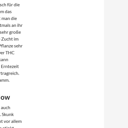
sch für die
em das
t man die
tmals an ihr
h sehr große
e Zucht im
Pflanze sehr
 Der THC
 kann
 Erntezeit
tragreich.
ramm.
dow
 auch
. Skunk
ht vor allem
 stinkt,