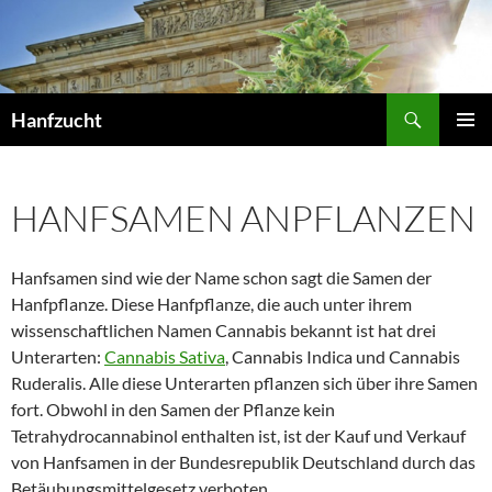
Suchen
Hanfzucht
ZUM
PRIMÄR
INHALT
MENÜ
SPRINGEN
HANFSAMEN ANPFLANZEN
Hanfsamen sind wie der Name schon sagt die Samen der
Hanfpflanze. Diese Hanfpflanze, die auch unter ihrem
wissenschaftlichen Namen Cannabis bekannt ist hat drei
Unterarten:
Cannabis Sativa
, Cannabis Indica und Cannabis
Ruderalis. Alle diese Unterarten pflanzen sich über ihre Samen
fort. Obwohl in den Samen der Pflanze kein
Tetrahydrocannabinol enthalten ist, ist der Kauf und Verkauf
von Hanfsamen in der Bundesrepublik Deutschland durch das
Betäubungsmittelgesetz verboten.